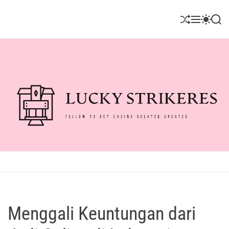
S
k
S
M
S
S
i
h
e
w
e
u
n
i
a
p
ff
u
t
r
t
l
c
c
o
e
h
h
c
c
o
o
l
n
o
t
r
e
m
L
o
n
u
d
t
e
c
k
y
S
Menggali Keuntungan dari
t