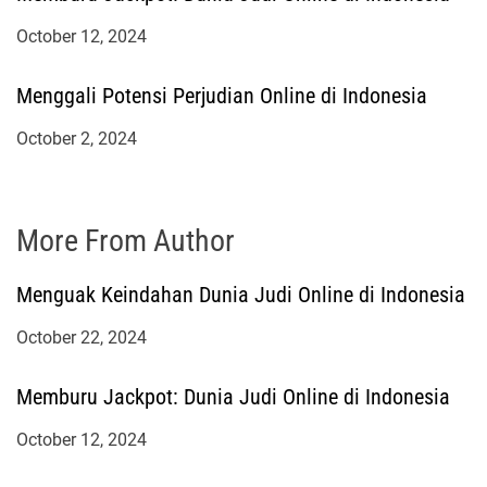
October 12, 2024
Menggali Potensi Perjudian Online di Indonesia
October 2, 2024
More From Author
Menguak Keindahan Dunia Judi Online di Indonesia
October 22, 2024
Memburu Jackpot: Dunia Judi Online di Indonesia
October 12, 2024