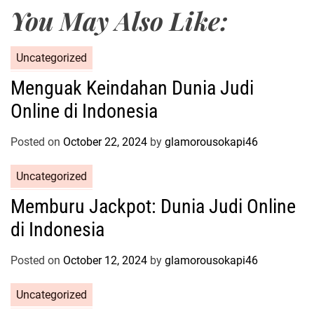
You May Also Like:
C
Uncategorized
a
Menguak Keindahan Dunia Judi
t
Online di Indonesia
e
g
o
Posted on
October 22, 2024
by
glamorousokapi46
r
C
Uncategorized
i
a
e
Memburu Jackpot: Dunia Judi Online
t
s
di Indonesia
e
g
o
Posted on
October 12, 2024
by
glamorousokapi46
r
C
Uncategorized
i
a
e