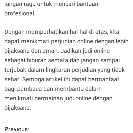
jangan ragu untuk mencari bantuan
profesional.
Dengan memperhatikan hal-hal di atas, kita
dapat menikmati perjudian online dengan lebih
bijaksana dan aman. Jadikan judi online
sebagai hiburan semata dan jangan sampai
terjebak dalam lingkaran perjudian yang tidak
sehat. Semoga artikel ini dapat bermanfaat
bagi pembaca dan membantu dalam
menikmati permainan judi online dengan
bijaksana.
Previous:
P