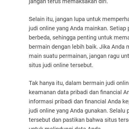
jangan terus memaksakan diri.
Selain itu, jangan lupa untuk memperh
judi online yang Anda mainkan. Setiap
berbeda, sehingga penting untuk mema
bermain dengan lebih baik. Jika Anda
main suatu permainan, jangan ragu un
situs judi online tersebut.
Tak hanya itu, dalam bermain judi onli
keamanan data pribadi dan financial A
informasi pribadi dan financial Anda 
judi online yang Anda gunakan. Selalu 
tersebut dan pastikan bahwa situs te