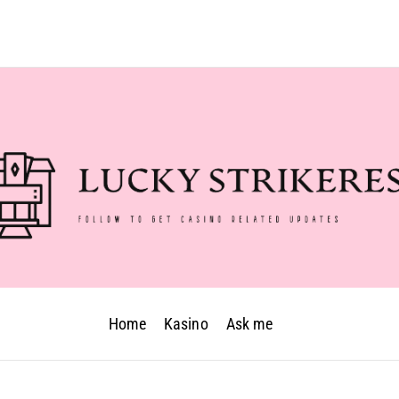
Home
Kasino
Ask me