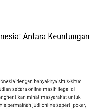
onesia: Antara Keuntungan
donesia dengan banyaknya situs-situs
dian secara online masih ilegal di
menghentikan minat masyarakat untuk
nis permainan judi online seperti poker,