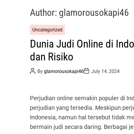
t
Author:
glamorousokapi46
r
i
k
C
Uncategorized
e
a
r
Dunia Judi Online di Ind
t
e
e
dan Risiko
s
g
o
P
P
By
glamorousokapi46
July 14, 2024
r
o
o
s
s
i
t
t
e
A
D
u
a
s
Perjudian online semakin populer di In
t
t
h
e
perjudian yang tersedia. Meskipun perju
o
r
Indonesia, namun hal tersebut tidak 
bermain judi secara daring. Berbagai je