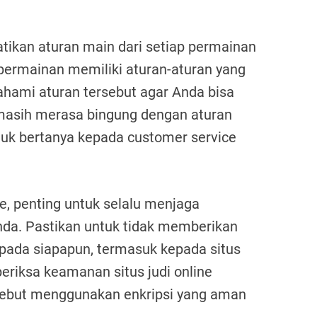
atikan aturan main dari setiap permainan
 permainan memiliki aturan-aturan yang
hami aturan tersebut agar Anda bisa
 masih merasa bingung dengan aturan
tuk bertanya kepada customer service
ne, penting untuk selalu menjaga
nda. Pastikan untuk tidak memberikan
kepada siapapun, termasuk kepada situs
periksa keamanan situs judi online
rsebut menggunakan enkripsi yang aman