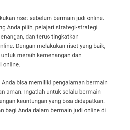
akukan riset sebelum bermain judi online.
 Anda pilih, pelajari strategi-strategi
nangan, dan terus tingkatkan
nline. Dengan melakukan riset yang baik,
a untuk meraih kemenangan dan
 online.
, Anda bisa memiliki pengalaman bermain
an aman. Ingatlah untuk selalu bermain
 dengan keuntungan yang bisa didapatkan.
n bagi Anda dalam bermain judi online di