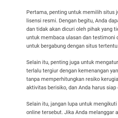
Pertama, penting untuk memilih situs j
lisensi resmi. Dengan begitu, Anda 
dan tidak akan dicuri oleh pihak yang 
untuk membaca ulasan dan testimoni
untuk bergabung dengan situs tertentu
Selain itu, penting juga untuk mengat
terlalu tergiur dengan kemenangan ya
tanpa memperhitungkan resiko kerugian
aktivitas berisiko, dan Anda harus si
Selain itu, jangan lupa untuk mengikuti
online tersebut. Jika Anda melanggar a